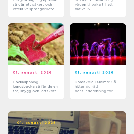
så går ett säkert och
vägen tillbaka till ett
effektivt sprängarbete
aktivt liv
till
01. augusti 2026
01. augusti 2026
Häckklippning
Dansskola i Malmö: Så
kungsbacka så får du en
hittar du rätt
tät, snygg och lättskött
dansundervisning för
häck
barn, ungdomar och
vuxna
01. augusti 2026