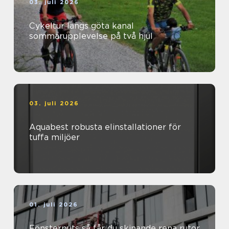
03. juli 2026
Cykeltur längs göta kanal
sommarupplevelse på två hjul
03. juli 2026
Aquabest robusta elinstallationer för
tuffa miljöer
01. juli 2026
Fönsterputs så får du skinande rena rutor