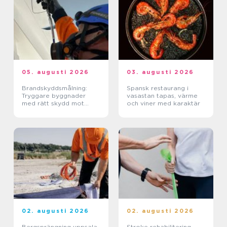
05. augusti 2026
03. augusti 2026
Brandskyddsmålning:
Spansk restaurang i
Tryggare byggnader
vasastan tapas, värme
med rätt skydd mot
och viner med karaktär
brand
02. augusti 2026
02. augusti 2026
Bergsprängning uppsala
Stroke rehabilitering