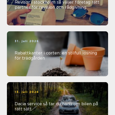
Revisor i stockholm så väljer företag rätt
partner för revision och rådgivning
31. juli 2026
Rabattkanter i corten: en stilfull lösning
för trädgården
13. juli 2026
Dacia service så tar du hand om bilen på
rätt sätt