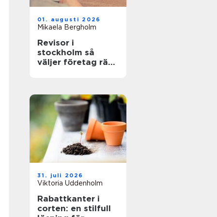
01. augusti 2026
Mikaela Bergholm
Revisor i
stockholm så
väljer företag rätt
partner för
revision och
rådgivning
31. juli 2026
Viktoria Uddenholm
Rabattkanter i
corten: en stilfull