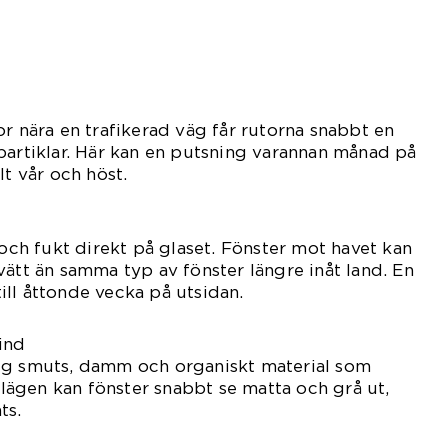
or nära en trafikerad väg får rutorna snabbt en
partiklar. Här kan en putsning varannan månad på
lt vår och höst.
 och fukt direkt på glaset. Fönster mot havet kan
vätt än samma typ av fönster längre inåt land. En
 till åttonde vecka på utsidan.
ind
ig smuts, damm och organiskt material som
a lägen kan fönster snabbt se matta och grå ut,
ts.