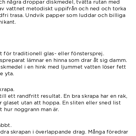
h några droppar diskmedel, tvätta rutan med
 av vattnet metodiskt uppifrån och ned och torka
dfri trasa. Undvik papper som luddar och billiga
ikant.
för traditionell glas- eller fönstersprej.
spreparat lämnar en hinna som drar åt sig damm.
iskmedel i en hink med ljummet vatten löser fett
e yta.
krapa.
ill ett randfritt resultat. En bra skrapa har en rak,
glaset utan att hoppa. En sliten eller sned list
tt hur noggrann man är.
abbt.
 dra skrapan i överlappande drag. Många föredrar