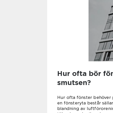
Hur ofta bör fö
smutsen?
Hur ofta fönster behöver
en fönsteryta består säll
blandning av luftförorenin