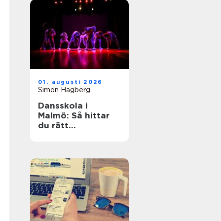
01. augusti 2026
Simon Hagberg
Dansskola i
Malmö: Så hittar
du rätt
dansundervisning
för barn,
ungdomar och
vuxna