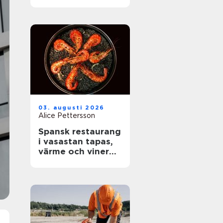
rätt skydd mot
brand
03. augusti 2026
Alice Pettersson
Spansk restaurang
i vasastan tapas,
värme och viner
med karaktär