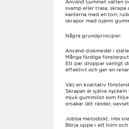
Använd ljummet vatten oc
svamp eller trasa, skrapa
kanterna med en torr, lud
skrapor med ojämn gumm
Några grundprinciper:
Använd diskmedel i stället 
Många färdiga fönsterput
Ett par droppar vanligt d
effektivt och ger en renar
Välj en kvalitativ fönsters
Skrapan är själva nyckeln t
mjuk gummilist som följer 
orsakar lätt ränder, oavse
Jobba metodiskt, inte sn
Börja uppe i ett hörn och