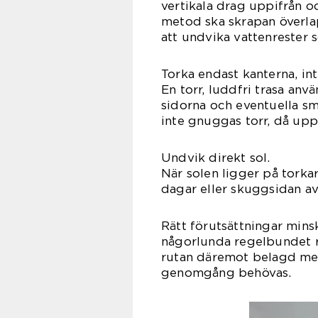
vertikala drag uppifrån oc
metod ska skrapan överl
att undvika vattenrester s
Torka endast kanterna, int
En torr, luddfri trasa anv
sidorna och eventuella små
inte gnuggas torr, då upp
Undvik direkt sol.
När solen ligger på torkar
dagar eller skuggsidan av 
Rätt förutsättningar minsk
någorlunda regelbundet r
rutan däremot belagd med 
genomgång behövas.