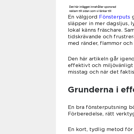
En välgjord
Fönsterputs
g
släpper in mer dagsljus, 
lokal känns fräschare. Sa
tidskrävande och frustrera
med ränder, flammor och
Den här artikeln går igeno
effektivt och miljövänligt
misstag och när det faktisk
Grunderna i eff
En bra fönsterputsning bö
Förberedelse, rätt verkty
En kort, tydlig metod för