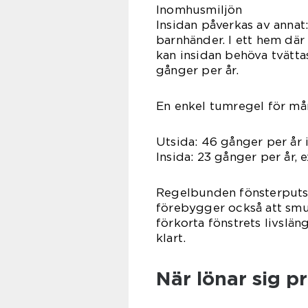
Inomhusmiljön
Insidan påverkas av annat:
barnhänder. I ett hem där
kan insidan behöva tvättas
gånger per år.
En enkel tumregel för mån
Utsida: 46 gånger per år i
Insida: 23 gånger per år,
Regelbunden fönsterputs g
förebygger också att smuts
förkorta fönstrets livsläng
klart.
När lönar sig p