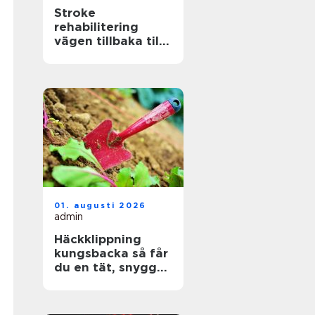
Stroke
rehabilitering
vägen tillbaka till
ett aktivt liv
01. augusti 2026
admin
Häckklippning
kungsbacka så får
du en tät, snygg
och lättskött häck