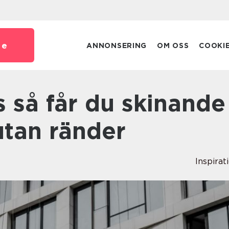
se
ANNONSERING
OM OSS
COOKI
utan ränder
Inspirat