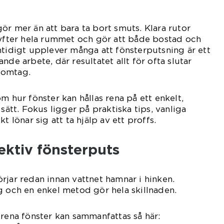
ör mer än att bara ta bort smuts. Klara rutor
lyfter hela rummet och gör att både bostad och
mtidigt upplever många att fönsterputsning är ett
nde arbete, där resultatet allt för ofta slutar
 omtag.
m hur fönster kan hållas rena på ett enkelt,
 sätt. Fokus ligger på praktiska tips, vanliga
t lönar sig att ta hjälp av ett proffs.
ektiv fönsterputs
rjar redan innan vattnet hamnar i hinken.
g och en enkel metod gör hela skillnaden.
 rena fönster kan sammanfattas så här: