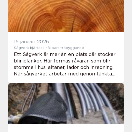
15 januari 2026
Sågverk hjärtat i hållbart träbyggande
Ett Sågverk är mer än en plats där stockar
blir plankor. Här formas råvaran som blir
stomme i hus, altaner, lador och inredning.
När sågverket arbetar med genomtänkta
metoder, lokal råvara och tydlig kvalitet ger
det tryggare projekt för både privatp...