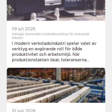
09 juli 2026
Chicago pneumatic tryckluftsverktyg för krävande
industri
I modern verkstadsindustri spelar valet av
verktyg en avgörande roll för både
produktivitet och arbetsmiljö. När
produktionstakten ökar, toleranserna
skärps och kraven på ergonomi blir tuffare,
behövs utrustning som levererar dag efter
dag. Här har v...
10 juni 2026