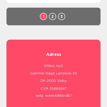
samtidigt som operativa processer
förenklas. Med denna ambition,...
1
2
3
Adress
web:
www.klikko.dk/