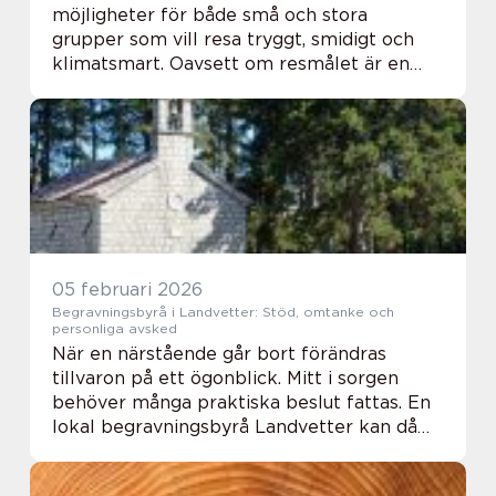
möjligheter för både små och stora
grupper som vill resa tryggt, smidigt och
klimatsmart. Oavsett om resmålet är en
föreningsmatch, en teaterresa, en
konferens eller en skidresa till svenska
fjällen, kan en hyrd buss...
05 februari 2026
Begravningsbyrå i Landvetter: Stöd, omtanke och
personliga avsked
När en närstående går bort förändras
tillvaron på ett ögonblick. Mitt i sorgen
behöver många praktiska beslut fattas. En
lokal begravningsbyrå Landvetter kan då
bli ett viktigt stö...