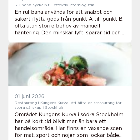
Rullbana nyckeln till effektiv internlogistik
En rullbana används för att snabbt och
säkert flytta gods från punkt A till punkt B,
ofta utan större behov av manuell
hantering. Den minskar lyft, sparar tid och
frigör personal till mer kvalificerade
uppgifter. För många företag är Rullbanor
grunde...
01 juni 2026
Restaurang i Kungens Kurva: Att hitta en restaurang för
stora sällskap i Stockholm
Området Kungens Kurva i södra Stockholm
har på kort tid blivit mer än bara ett
handelsområde. Här finns en växande scen
för mat, sport och nöjen som lockar både