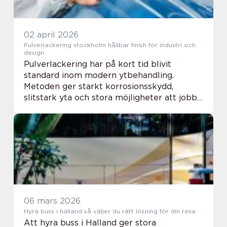
02 april 2026
Pulverlackering stockholm hållbar finish för industri och
design
Pulverlackering har på kort tid blivit
standard inom modern ytbehandling.
Metoden ger starkt korrosionsskydd,
slitstark yta och stora möjligheter att jobba
med färg och struktur. För företag i
huvudstadsregionen är pulverlackering
Stockholm ofta en a...
06 mars 2026
Hyra buss i halland så väljer du rätt lösning för din resa
Att hyra buss i Halland ger stora