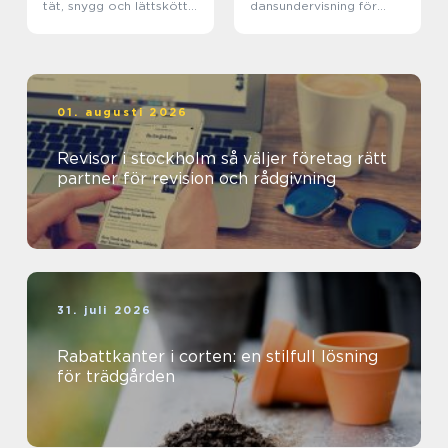
tät, snygg och lättskött
dansundervisning för
häck
barn, ungdomar och
vuxna
01. augusti 2026
Revisor i stockholm så väljer företag rätt
partner för revision och rådgivning
31. juli 2026
Rabattkanter i corten: en stilfull lösning
för trädgården