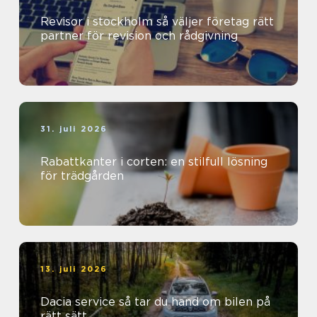
Revisor i stockholm så väljer företag rätt
partner för revision och rådgivning
31. juli 2026
Rabattkanter i corten: en stilfull lösning
för trädgården
13. juli 2026
Dacia service så tar du hand om bilen på
rätt sätt