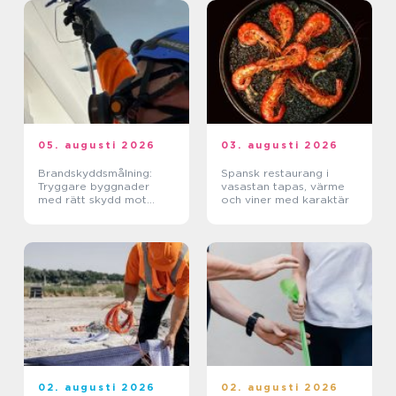
05. augusti 2026
03. augusti 2026
Brandskyddsmålning:
Spansk restaurang i
Tryggare byggnader
vasastan tapas, värme
med rätt skydd mot
och viner med karaktär
brand
02. augusti 2026
02. augusti 2026