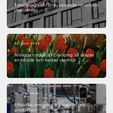
Fönsterputs så får du skinande rena rutor
utan ränder
30. juni 2026
Anlägga trädgård i Enköping: så skapas
en hållbar och vacker utemiljö
13. juni 2026
Effektiva omrörare för industri och
produktion