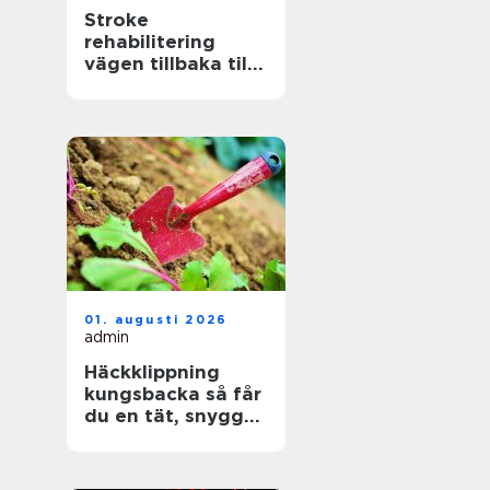
Stroke
rehabilitering
vägen tillbaka till
ett aktivt liv
01. augusti 2026
admin
Häckklippning
kungsbacka så får
du en tät, snygg
och lättskött häck