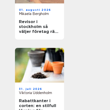
01. augusti 2026
Mikaela Bergholm
Revisor i
stockholm så
väljer företag rätt
partner för
revision och
rådgivning
31. juli 2026
Viktoria Uddenholm
Rabattkanter i
corten: en stilfull