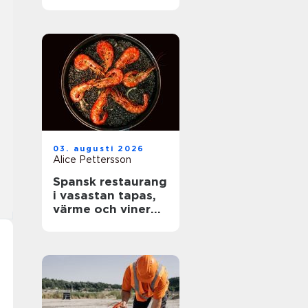
rätt skydd mot
brand
03. augusti 2026
Alice Pettersson
Spansk restaurang
i vasastan tapas,
värme och viner
med karaktär