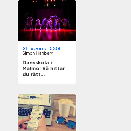
01. augusti 2026
Simon Hagberg
Dansskola i
Malmö: Så hittar
du rätt
dansundervisning
för barn,
ungdomar och
vuxna