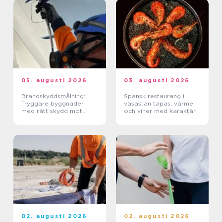
05. augusti 2026
03. augusti 2026
Brandskyddsmålning:
Spansk restaurang i
Tryggare byggnader
vasastan tapas, värme
med rätt skydd mot
och viner med karaktär
brand
02. augusti 2026
02. augusti 2026