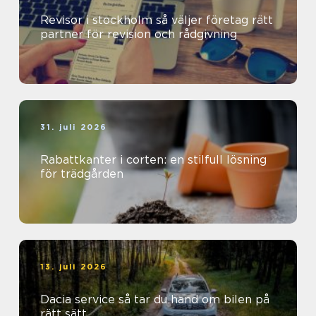
Revisor i stockholm så väljer företag rätt
partner för revision och rådgivning
31. juli 2026
Rabattkanter i corten: en stilfull lösning
för trädgården
13. juli 2026
Dacia service så tar du hand om bilen på
rätt sätt