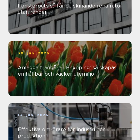
Fönsterputs så får du skinande rena rutor
utan ränder
30. juni 2026
Anlägga trädgård i Enköping: så skapas
en hållbar och vacker utemiljö
13. juni 2026
Effektiva omrörare för industri och
produktion