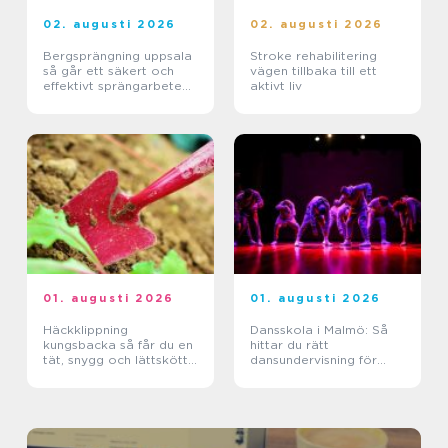
02. augusti 2026
02. augusti 2026
Bergsprängning uppsala
Stroke rehabilitering
så går ett säkert och
vägen tillbaka till ett
effektivt sprängarbete
aktivt liv
till
01. augusti 2026
01. augusti 2026
Häckklippning
Dansskola i Malmö: Så
kungsbacka så får du en
hittar du rätt
tät, snygg och lättskött
dansundervisning för
häck
barn, ungdomar och
vuxna