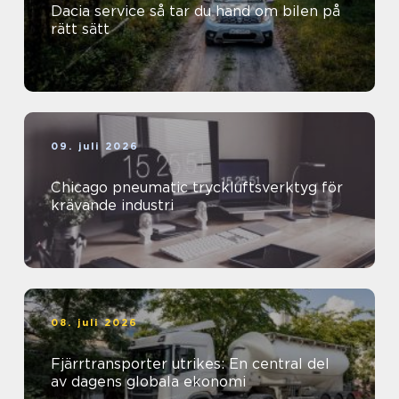
Dacia service så tar du hand om bilen på
rätt sätt
09. juli 2026
Chicago pneumatic tryckluftsverktyg för
krävande industri
08. juli 2026
Fjärrtransporter utrikes: En central del
av dagens globala ekonomi