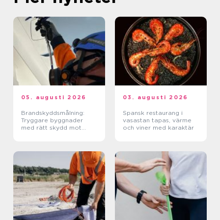
05. augusti 2026
03. augusti 2026
Brandskyddsmålning:
Spansk restaurang i
Tryggare byggnader
vasastan tapas, värme
med rätt skydd mot
och viner med karaktär
brand