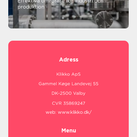
Effektiva omrörare för industri och
produktion
Adress
web:
www.klikko.dk/
Menu