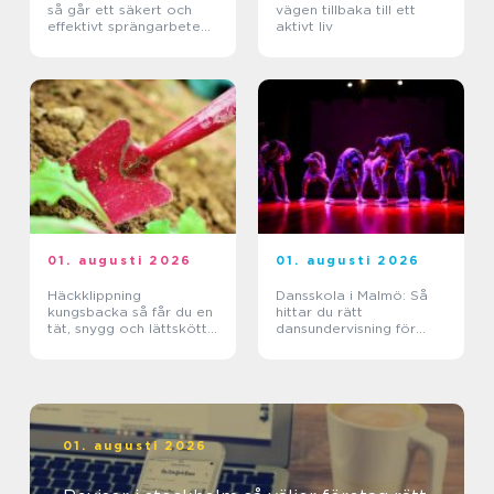
så går ett säkert och
vägen tillbaka till ett
effektivt sprängarbete
aktivt liv
till
01. augusti 2026
01. augusti 2026
Häckklippning
Dansskola i Malmö: Så
kungsbacka så får du en
hittar du rätt
tät, snygg och lättskött
dansundervisning för
häck
barn, ungdomar och
vuxna
01. augusti 2026