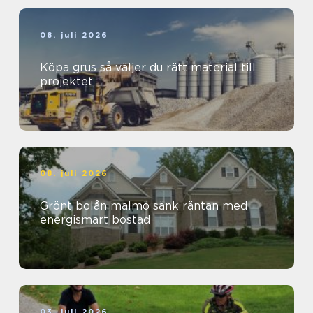
08. juli 2026
Köpa grus så väljer du rätt material till
projektet
08. juli 2026
Grönt bolån malmö sänk räntan med
energismart bostad
03. juli 2026