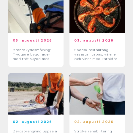
05. augusti 2026
03. augusti 2026
Brandskyddsmålning:
Spansk restaurang i
Tryggare byggnader
vasastan tapas, värme
med rätt skydd mot
och viner med karaktär
brand
02. augusti 2026
02. augusti 2026
Bergsprängning uppsala
Stroke rehabilitering