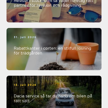
Revisor i stockholm så väljer företag rätt
partner för revision och rådgivning
31. juli 2026
Rabattkanter i corten: en stilfull lösning
för trädgården
13. juli 2026
Dacia service så tar du hand om bilen på
rätt sätt