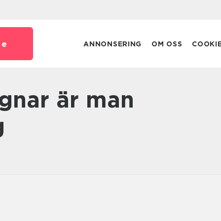
se
ANNONSERING
OM OSS
COOKI
g