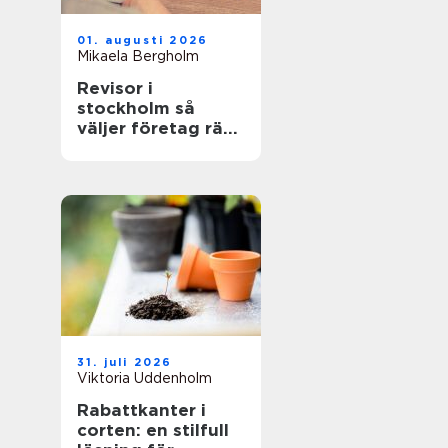
01. augusti 2026
Mikaela Bergholm
Revisor i
stockholm så
väljer företag rätt
partner för
revision och
rådgivning
31. juli 2026
Viktoria Uddenholm
Rabattkanter i
corten: en stilfull