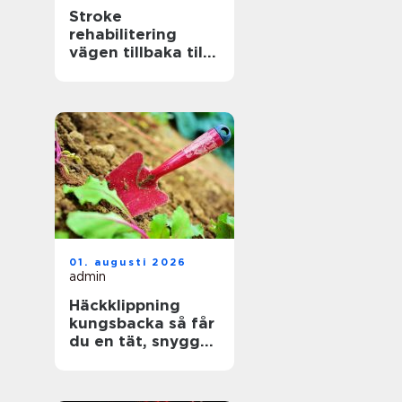
Stroke
rehabilitering
vägen tillbaka till
ett aktivt liv
01. augusti 2026
admin
Häckklippning
kungsbacka så får
du en tät, snygg
och lättskött häck