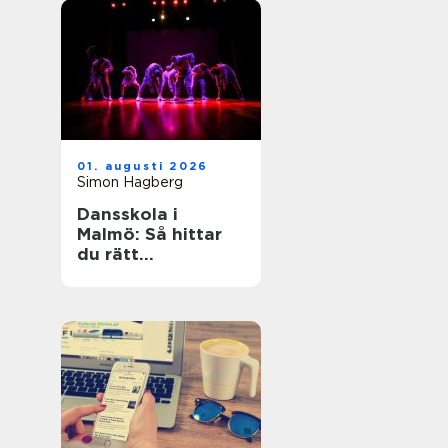
01. augusti 2026
Simon Hagberg
Dansskola i
Malmö: Så hittar
du rätt
dansundervisning
för barn,
ungdomar och
vuxna