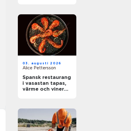
rätt skydd mot
brand
03. augusti 2026
Alice Pettersson
Spansk restaurang
i vasastan tapas,
värme och viner
med karaktär