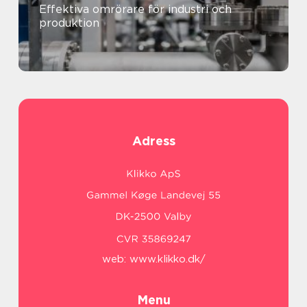
Effektiva omrörare för industri och
produktion
Adress
web:
www.klikko.dk/
Menu