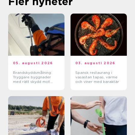
Fler nyheter
05. augusti 2026
03. augusti 2026
Brandskyddsmålning:
Spansk restaurang i
Tryggare byggnader
vasastan tapas, värme
med rätt skydd mot
och viner med karaktär
brand