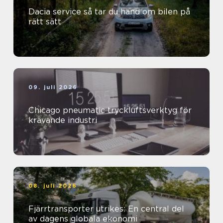
Dacia service så tar du hand om bilen på
rätt sätt
09. juli 2026
Chicago pneumatic tryckluftsverktyg för
krävande industri
08. juli 2026
Fjärrtransporter utrikes: En central del
av dagens globala ekonomi