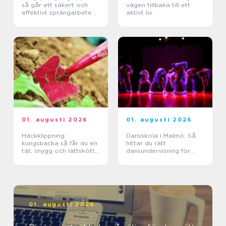
så går ett säkert och
vägen tillbaka till ett
effektivt sprängarbete
aktivt liv
till
01. augusti 2026
01. augusti 2026
Häckklippning
Dansskola i Malmö: Så
kungsbacka så får du en
hittar du rätt
tät, snygg och lättskött
dansundervisning för
häck
barn, ungdomar och
vuxna
01. augusti 2026