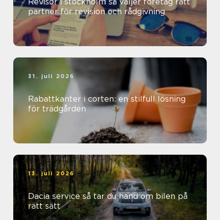
Revisor i stockholm så väljer företag rätt
partner för revision och rådgivning
31. juli 2026
Rabattkanter i corten: en stilfull lösning
för trädgården
13. juli 2026
Dacia service så tar du hand om bilen på
rätt sätt