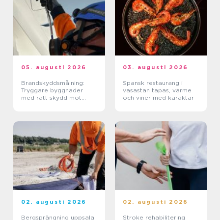
05. augusti 2026
03. augusti 2026
Brandskyddsmålning:
Spansk restaurang i
Tryggare byggnader
vasastan tapas, värme
med rätt skydd mot
och viner med karaktär
brand
02. augusti 2026
02. augusti 2026
Bergsprängning uppsala
Stroke rehabilitering