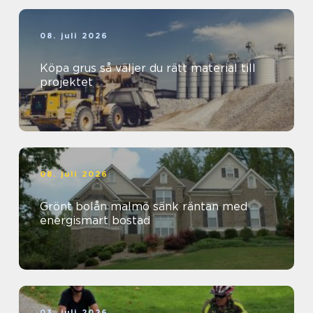
08. juli 2026
Köpa grus så väljer du rätt material till
projektet
08. juli 2026
Grönt bolån malmö sänk räntan med
energismart bostad
03. juli 2026