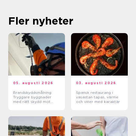
Fler nyheter
05. augusti 2026
03. augusti 2026
Brandskyddsmålning:
Spansk restaurang i
Tryggare byggnader
vasastan tapas, värme
med rätt skydd mot
och viner med karaktär
brand