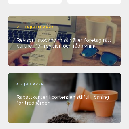
häck
barn, ungdomar och
vuxna
01. augusti 2026
Revisor i stockholm så väljer företag rätt
partner för revision och rådgivning
31. juli 2026
Rabattkanter i corten: en stilfull lösning
för trädgården