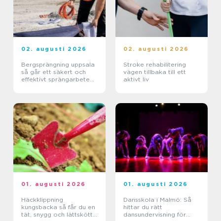
02. augusti 2026
02. augusti 2026
Bergsprängning uppsala
Stroke rehabilitering
så går ett säkert och
vägen tillbaka till ett
effektivt sprängarbete
aktivt liv
till
01. augusti 2026
01. augusti 2026
Häckklippning
Dansskola i Malmö: Så
kungsbacka så får du en
hittar du rätt
tät, snygg och lättskött
dansundervisning för