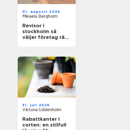
01. augusti 2026
Mikaela Bergholm
Revisor i
stockholm så
väljer företag rätt
partner för
revision och
rådgivning
31. juli 2026
Viktoria Uddenholm
Rabattkanter i
corten: en stilfull