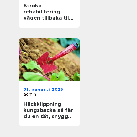
Stroke
rehabilitering
vägen tillbaka till
ett aktivt liv
01. augusti 2026
admin
Häckklippning
kungsbacka så får
du en tät, snygg
och lättskött häck