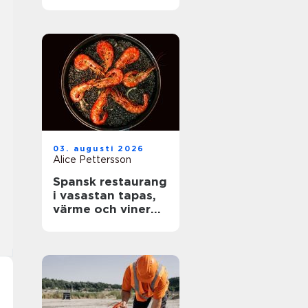
rätt skydd mot
brand
03. augusti 2026
Alice Pettersson
Spansk restaurang
i vasastan tapas,
värme och viner
med karaktär