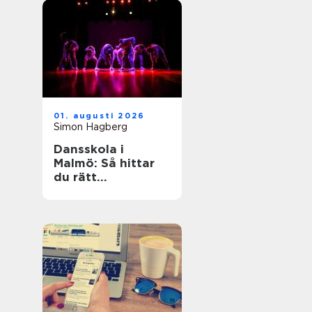
01. augusti 2026
Simon Hagberg
Dansskola i
Malmö: Så hittar
du rätt
dansundervisning
för barn,
ungdomar och
vuxna