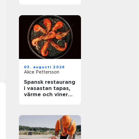
rätt skydd mot
brand
03. augusti 2026
Alice Pettersson
Spansk restaurang
i vasastan tapas,
värme och viner
med karaktär