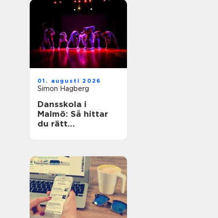
01. augusti 2026
Simon Hagberg
Dansskola i
Malmö: Så hittar
du rätt
dansundervisning
för barn,
ungdomar och
vuxna