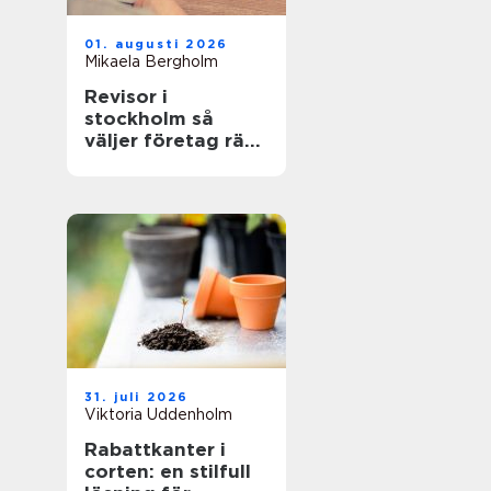
01. augusti 2026
Mikaela Bergholm
Revisor i
stockholm så
väljer företag rätt
partner för
revision och
rådgivning
31. juli 2026
Viktoria Uddenholm
Rabattkanter i
corten: en stilfull