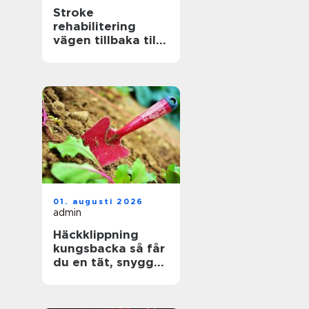
Stroke
rehabilitering
vägen tillbaka till
ett aktivt liv
01. augusti 2026
admin
Häckklippning
kungsbacka så får
du en tät, snygg
och lättskött häck