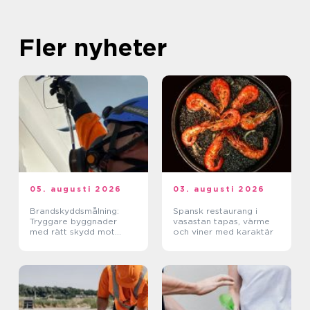
Fler nyheter
05. augusti 2026
03. augusti 2026
Brandskyddsmålning:
Spansk restaurang i
Tryggare byggnader
vasastan tapas, värme
med rätt skydd mot
och viner med karaktär
brand