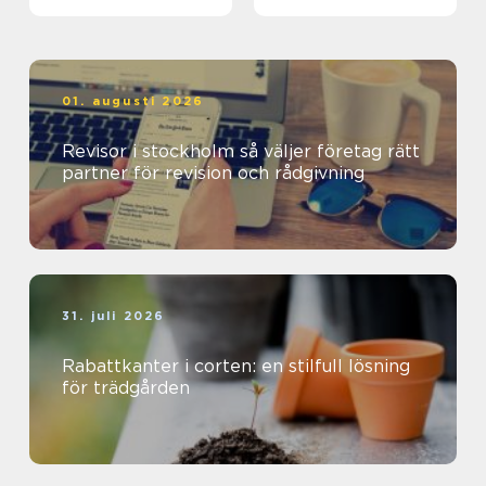
häck
barn, ungdomar och
vuxna
01. augusti 2026
Revisor i stockholm så väljer företag rätt
partner för revision och rådgivning
31. juli 2026
Rabattkanter i corten: en stilfull lösning
för trädgården