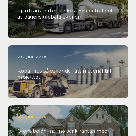
Fjärrtransporter utrikes: En central del
av dagens globala ekonomi
08. juli 2026
Köpa grus så väljer du rätt material till
projektet
08. juli 2026
Grönt bolån malmö sänk räntan med