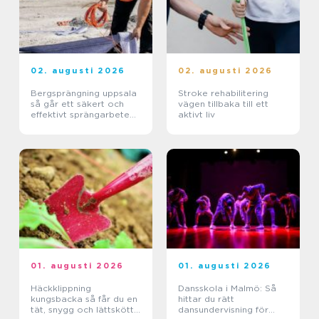
02. augusti 2026
02. augusti 2026
Bergsprängning uppsala
Stroke rehabilitering
så går ett säkert och
vägen tillbaka till ett
effektivt sprängarbete
aktivt liv
till
01. augusti 2026
01. augusti 2026
Häckklippning
Dansskola i Malmö: Så
kungsbacka så får du en
hittar du rätt
tät, snygg och lättskött
dansundervisning för