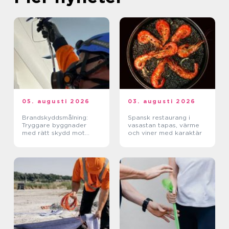
05. augusti 2026
03. augusti 2026
Brandskyddsmålning:
Spansk restaurang i
Tryggare byggnader
vasastan tapas, värme
med rätt skydd mot
och viner med karaktär
brand