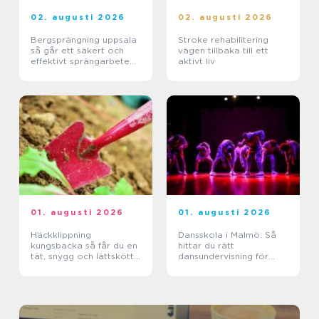
02. augusti 2026
02. augusti 2026
Bergsprängning uppsala
Stroke rehabilitering
så går ett säkert och
vägen tillbaka till ett
effektivt sprängarbete
aktivt liv
till
01. augusti 2026
01. augusti 2026
Häckklippning
Dansskola i Malmö: Så
kungsbacka så får du en
hittar du rätt
tät, snygg och lättskött
dansundervisning för
häck
barn, ungdomar och
vuxna