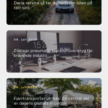
Dacia service så tar du hand om bilen på
rätt sätt
09. juli 2026
Chicago pneumatic tryckluftsverktyg för
krävande industri
08. juli 2026
Fjärrtransporter utrikes: En central del
av dagens globala ekonomi