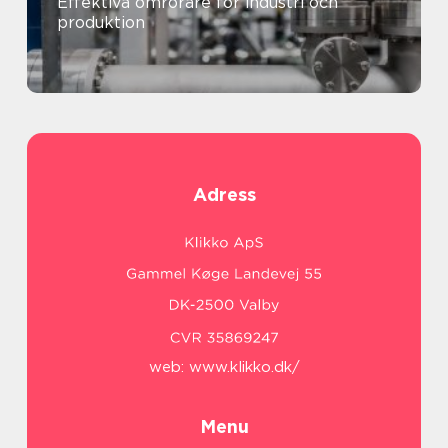
Effektiva omrörare för industri och
produktion
Adress
web:
www.klikko.dk/
Menu