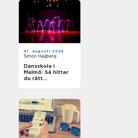
01. augusti 2026
Simon Hagberg
Dansskola i
Malmö: Så hittar
du rätt
dansundervisning
för barn,
ungdomar och
vuxna