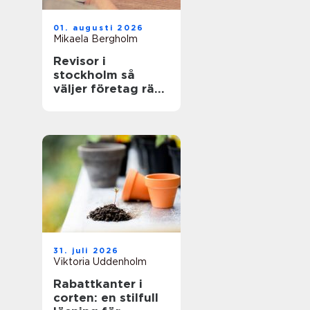
01. augusti 2026
Mikaela Bergholm
Revisor i
stockholm så
väljer företag rätt
partner för
revision och
rådgivning
31. juli 2026
Viktoria Uddenholm
Rabattkanter i
corten: en stilfull