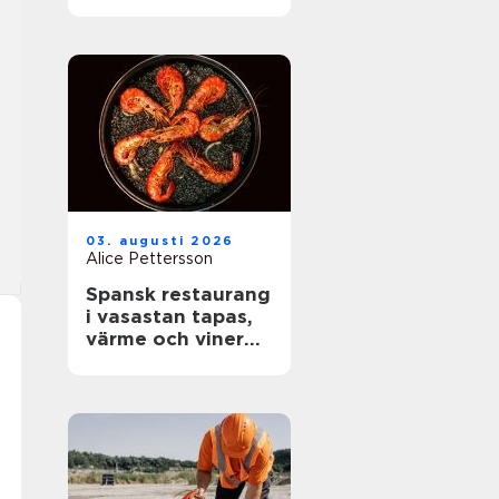
rätt skydd mot
brand
03. augusti 2026
Alice Pettersson
Spansk restaurang
i vasastan tapas,
värme och viner
med karaktär