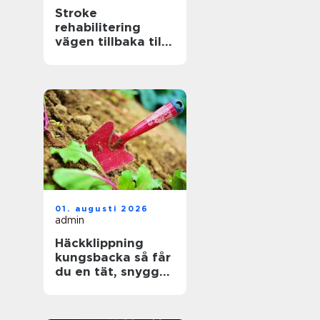
Stroke
rehabilitering
vägen tillbaka till
ett aktivt liv
01. augusti 2026
admin
Häckklippning
kungsbacka så får
du en tät, snygg
och lättskött häck