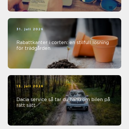
31. juli 2026
Rabattkanter i corten: en stilfull lösning
för trädgården
13. juli 2026
Dacia service så tar du hand om bilen på
rätt sätt