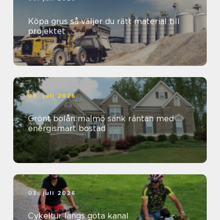
Köpa grus så väljer du rätt material till
projektet
08. juli 2026
Grönt bolån malmö sänk räntan med
energismart bostad
03. juli 2026
Cykeltur längs göta kanal