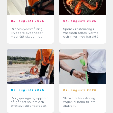
05. augusti 2026
03. augusti 2026
Brandskyddsmålning:
Spansk restaurang i
Tryggare byggnader
vasastan tapas, värme
med rätt skydd mot
och viner med karaktär
brand
02. augusti 2026
02. augusti 2026
Bergsprängning uppsala
Stroke rehabilitering
så går ett säkert och
vägen tillbaka till ett
effektivt sprängarbete
aktivt liv
till