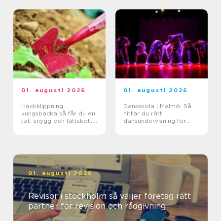
01. augusti 2026
01. augusti 2026
Häckklippning
Dansskola i Malmö: Så
kungsbacka så får du en
hittar du rätt
tät, snygg och lättskött
dansundervisning för
häck
barn, ungdomar och
vuxna
01. augusti 2026
Revisor i stockholm så väljer företag rätt
partner för revision och rådgivning