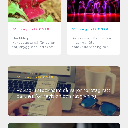
01. augusti 2026
01. augusti 2026
Häckklippning
Dansskola i Malmö: Så
kungsbacka så får du en
hittar du rätt
tät, snygg och lättskött
dansundervisning för
häck
barn, ungdomar och
vuxna
01. augusti 2026
Revisor i stockholm så väljer företag rätt
partner för revision och rådgivning