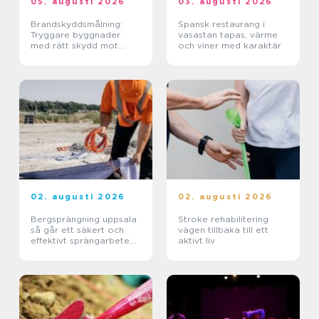
05. augusti 2026
03. augusti 2026
Brandskyddsmålning:
Spansk restaurang i
Tryggare byggnader
vasastan tapas, värme
med rätt skydd mot
och viner med karaktär
brand
02. augusti 2026
02. augusti 2026
Bergsprängning uppsala
Stroke rehabilitering
så går ett säkert och
vägen tillbaka till ett
effektivt sprängarbete
aktivt liv
till