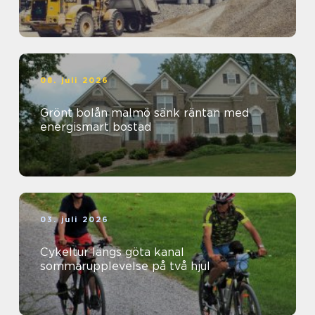
08. juli 2026
Grönt bolån malmö sänk räntan med
energismart bostad
03. juli 2026
Cykeltur längs göta kanal
sommarupplevelse på två hjul