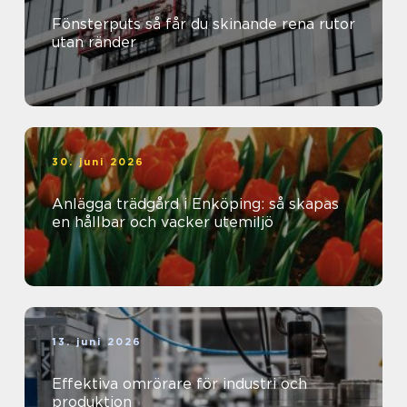
Fönsterputs så får du skinande rena rutor
utan ränder
30. juni 2026
Anlägga trädgård i Enköping: så skapas
en hållbar och vacker utemiljö
13. juni 2026
Effektiva omrörare för industri och
produktion