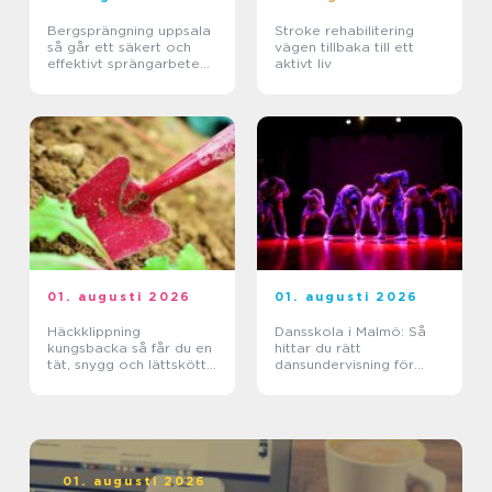
Bergsprängning uppsala
Stroke rehabilitering
så går ett säkert och
vägen tillbaka till ett
effektivt sprängarbete
aktivt liv
till
01. augusti 2026
01. augusti 2026
Häckklippning
Dansskola i Malmö: Så
kungsbacka så får du en
hittar du rätt
tät, snygg och lättskött
dansundervisning för
häck
barn, ungdomar och
vuxna
01. augusti 2026