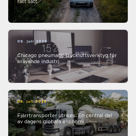
rätt sätt
09. juli 2026
Chicago pneumatic tryckluftsverktyg för
krävande industri
08. juli 2026
Fjärrtransporter utrikes: En central del
av dagens globala ekonomi