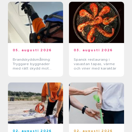
05. augusti 2026
03. augusti 2026
Brandskyddsmålning:
Spansk restaurang i
Tryggare byggnader
vasastan tapas, värme
med rätt skydd mot
och viner med karaktär
brand
02. augusti 2026
02. augusti 2026