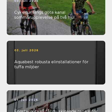
03. juli 2026
Cykeltur längs göta kanal
sommarupplevelse på två hjul
03. juli 2026
Aquabest robusta elinstallationer för
tuffa miljöer
01. juli 2026
Fönsterputs så får du skinande rena rutor