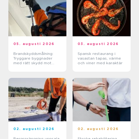
05. augusti 2026
03. augusti 2026
Brandskyddsmålning:
Spansk restaurang i
Tryggare byggnader
vasastan tapas, värme
med rätt skydd mot
och viner med karaktär
brand
02. augusti 2026
02. augusti 2026
Bergsprängning uppsala
Stroke rehabilitering