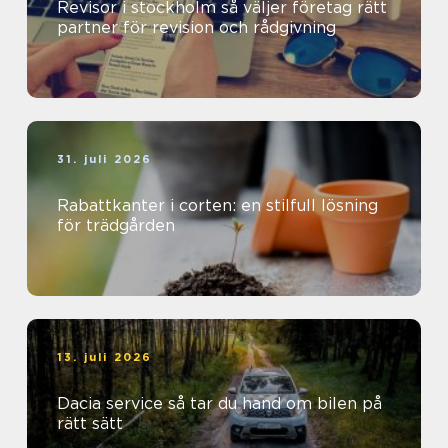
Revisor i stockholm så väljer företag rätt
partner för revision och rådgivning
31. juli 2026
Rabattkanter i corten: en stilfull lösning
för trädgården
13. juli 2026
Dacia service så tar du hand om bilen på
rätt sätt