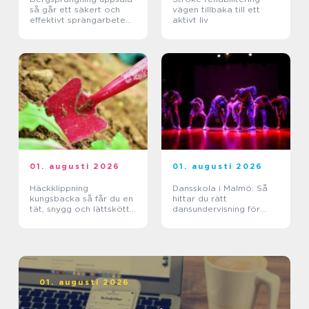
så går ett säkert och
vägen tillbaka till ett
effektivt sprängarbete
aktivt liv
till
01. augusti 2026
01. augusti 2026
Häckklippning
Dansskola i Malmö: Så
kungsbacka så får du en
hittar du rätt
tät, snygg och lättskött
dansundervisning för
häck
barn, ungdomar och
vuxna
01. augusti 2026