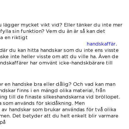
 lägger mycket vikt vid? Eller tänker du inte mer
fylla sin funktion? Vem du än är så kan det
a en riktigt
orterad
handskaffär
.
 där du kan hitta handskar som du inte ens visste
ke inte heller visste om att du ville ha. Även de
andskaffärer har omvänt icke-handskbärare till
r en handske bra eller dålig? Och vad kan man
ndskar finns i en mängd olika material, från
g till de finaste silkeshandskarna vid bröllopet.
na som används för skidåkning. Men
 av handskar som brukar användas för två olika
ärmen. Det betyder att du helt enkelt blir varmare
 på
ig.