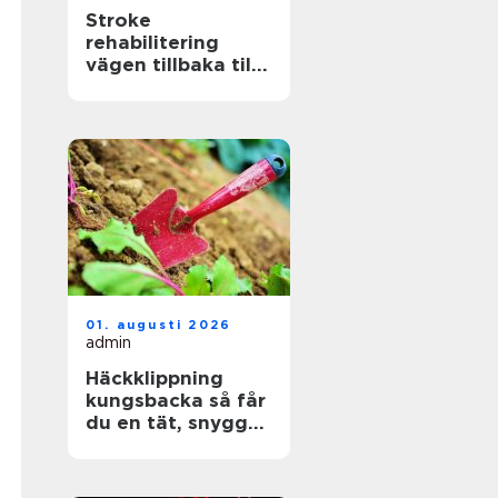
Stroke
rehabilitering
vägen tillbaka till
ett aktivt liv
01. augusti 2026
admin
Häckklippning
kungsbacka så får
du en tät, snygg
och lättskött häck