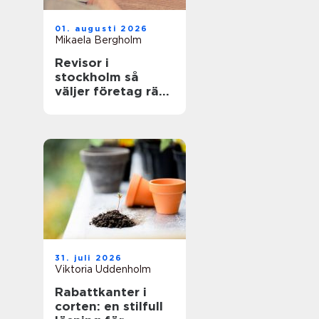
01. augusti 2026
Mikaela Bergholm
Revisor i
stockholm så
väljer företag rätt
partner för
revision och
rådgivning
31. juli 2026
Viktoria Uddenholm
Rabattkanter i
corten: en stilfull