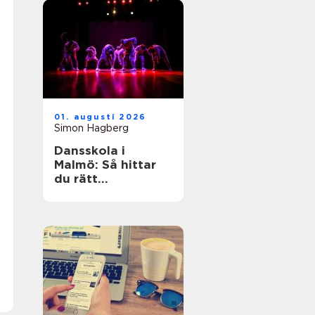
01. augusti 2026
Simon Hagberg
Dansskola i
Malmö: Så hittar
du rätt
dansundervisning
för barn,
ungdomar och
vuxna