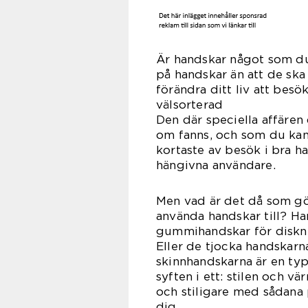
Är handskar något som du
på handskar än att de ska 
förändra ditt liv att besök
väls
Den där speciella affären
om fanns, och som du kans
kortaste av besök i bra h
hängivna användare.
Men vad är det då som gö
använda handskar till? Ha
gummihandskar för disknin
Eller de tjocka handskar
skinnhandskarna är en typ
syften i ett: stilen och v
och stiligare med sådana
d