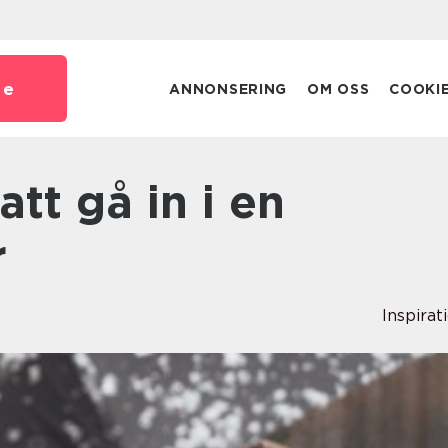
se
ANNONSERING
OM OSS
COOKI
r
Inspirat