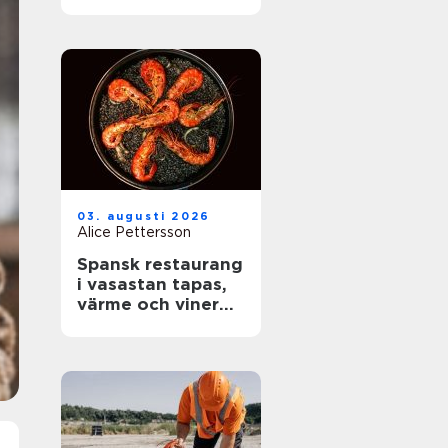
rätt skydd mot
brand
03. augusti 2026
Alice Pettersson
Spansk restaurang
i vasastan tapas,
värme och viner
med karaktär