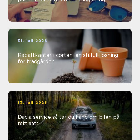
31. juli 2026
Rabattkanter i corten: en stilfull lösning
för trädgården
13. juli 2026
Dacia service så tar du hand om bilen på
rätt sätt