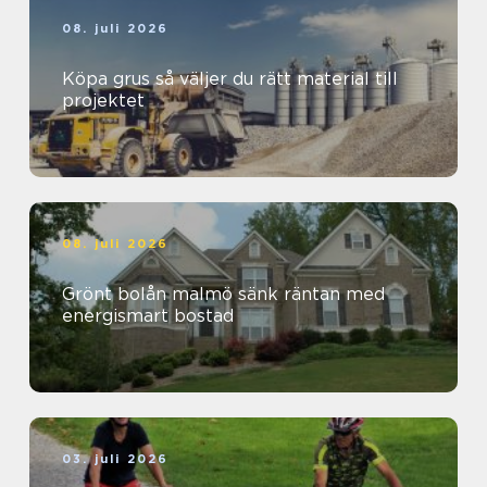
08. juli 2026
Köpa grus så väljer du rätt material till
projektet
08. juli 2026
Grönt bolån malmö sänk räntan med
energismart bostad
03. juli 2026