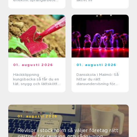
till
01. augusti 2026
01. augusti 2026
Häckklippning
Dansskola i Malmö: Så
kungsbacka så får du en
hittar du rätt
tät, snygg och lättskött
dansundervisning för
häck
barn, ungdomar och
vuxna
01. augusti 2026
Revisor i stockholm så väljer företag rätt
partner för revision och rådgivning