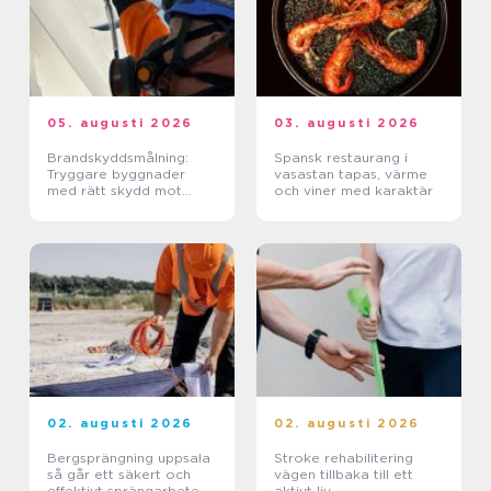
05. augusti 2026
03. augusti 2026
Brandskyddsmålning:
Spansk restaurang i
Tryggare byggnader
vasastan tapas, värme
med rätt skydd mot
och viner med karaktär
brand
02. augusti 2026
02. augusti 2026
Bergsprängning uppsala
Stroke rehabilitering
så går ett säkert och
vägen tillbaka till ett
effektivt sprängarbete
aktivt liv