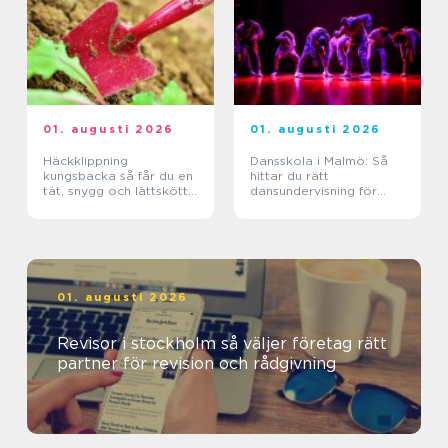
01. augusti 2026
01. augusti 2026
Häckklippning
Dansskola i Malmö: Så
kungsbacka så får du en
hittar du rätt
tät, snygg och lättskött
dansundervisning för
häck
barn, ungdomar och
vuxna
01. augusti 2026
Revisor i stockholm så väljer företag rätt
partner för revision och rådgivning