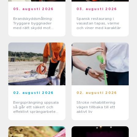
05. augusti 2026
03. augusti 2026
Brandskyddsmålning:
Spansk restaurang i
Tryggare byggnader
vasastan tapas, värme
med rätt skydd mot
och viner med karaktär
brand
02. augusti 2026
02. augusti 2026
Bergsprängning uppsala
Stroke rehabilitering
så går ett säkert och
vägen tillbaka till ett
effektivt sprängarbete
aktivt liv
till