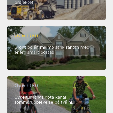
projektet
08. juli 2026
Grönt bolån malmö sänk räntan med
energismart bostad
03. juli 2026
Cykeltur längs göta kanal
sommarupplevelse på två hjul