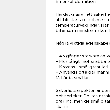
En enkel definition:
Härdat glas är ett säker
att bli starkare och mer 
temperaturväxlingar. När d
bitar som minskar risken f
Några viktiga egenskaper
– 45 gånger starkare än v
– Mer tåligt mot snabba 
– Krossas i små, granulatli
– Används ofta där människ
få hårda smällar
Säkerhetsaspekten är centr
det spricker. De kan orsak
ofarligt, men de små bitar
skador.