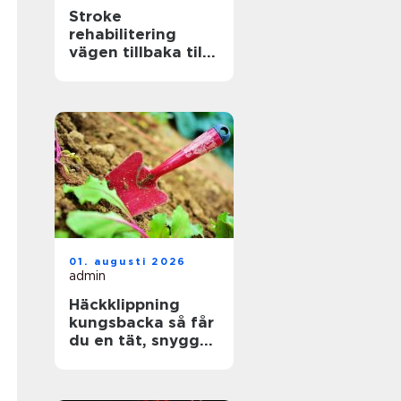
Stroke
rehabilitering
vägen tillbaka till
ett aktivt liv
01. augusti 2026
admin
Häckklippning
kungsbacka så får
du en tät, snygg
och lättskött häck