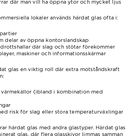
rar där man vill ha öppna ytor och mycket ljus
ommersiella lokaler används härdat glas ofta i:
partier
om delar av öppna kontorslandskap
 idrottshallar där slag och stötar förekommer
player, maskiner och informationsskärmar
at glas en viktig roll där extra motståndskraft
m:
r värmekällor (ibland i kombination med
ngar
med risk för slag eller stora temperaturväxlingar
ar härdat glas med andra glastyper. Härdat glas
minerat glas, där flera glasskivor limmas samman