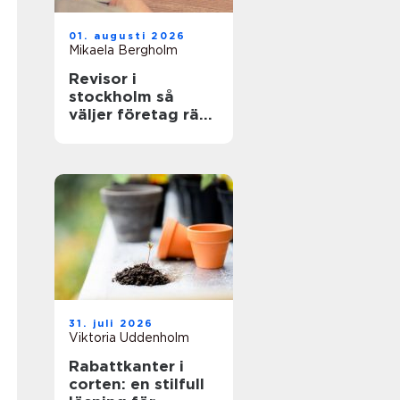
01. augusti 2026
Mikaela Bergholm
Revisor i
stockholm så
väljer företag rätt
partner för
revision och
rådgivning
31. juli 2026
Viktoria Uddenholm
Rabattkanter i
corten: en stilfull