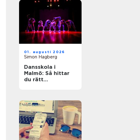
01. augusti 2026
Simon Hagberg
Dansskola i
Malmö: Så hittar
du rätt
dansundervisning
för barn,
ungdomar och
vuxna