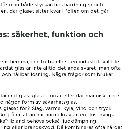
å får man både styrkan hos härdningen och
n, där glaset sitter kvar i folien om det går
las: säkerhet, funktion och
ras hemma, i en butik eller i en industrilokal blir
Härdat glas är inte alltid det enda svaret, men ofta
g och hållbar lösning. Några frågor som brukar
lacerat glas, glas i dörrar eller där människor rör
tid någon form av säkerhetsglas.
s glaset för? Slag, värme, kyla, vind och tryck
äcke på en altan har andra krav än en duschvägg.
rka? Ibland behövs också ljuddämpning,
ring eller brandskydd. Då kombineras ofta härdat