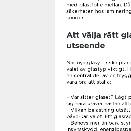
med plastfolie mellan. D
säkerheten hos lamineringe
sönder.
Att välja rätt g
utseende
När nya glasytor ska plane
valet av glastyp viktigt. 
en central del av en tryg
vara bra att ställa:
– Var sitter glaset? Lågt p
sig nära kräver nästan all
– Vilken belastning utsätt
påverkar valet. Ett glasr
– Behövs mer än bara sty
insynsskydd, energibespa