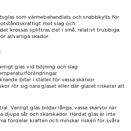
hetsglas som värmebehandlats och snabbkylts för
motståndskraftigt mot slag och
et krossas splittras det i små, relativt trubbiga
ör allvarliga skador.
:
anligt glas vid böjning och slag
temperaturförändringar
knande bitar i stället för vassa skärvor
or rör sig nära glaset eller där glaset riskerar att
al. Vanligt glas bildar långa, vassa skärvor när
a djupa sår och skärskador. Härdat glas är inte
na fördelar kraften och minskar risken för svåra