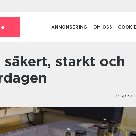
se
ANNONSERING
OM OSS
COOKI
vardagen
Inspirat