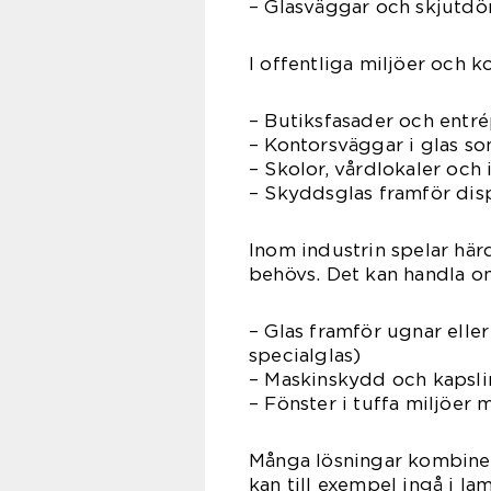
– Glasväggar och skjutdör
I offentliga miljöer och k
– Butiksfasader och entré
– Kontorsväggar i glas s
– Skolor, vårdlokaler och
– Skyddsglas framför dis
Inom industrin spelar härd
behövs. Det kan handla o
– Glas framför ugnar elle
specialglas)
– Maskinskydd och kapsli
– Fönster i tuffa miljöer 
Många lösningar kombiner
kan till exempel ingå i la