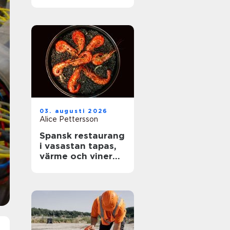
rätt skydd mot
brand
03. augusti 2026
Alice Pettersson
Spansk restaurang
i vasastan tapas,
värme och viner
med karaktär