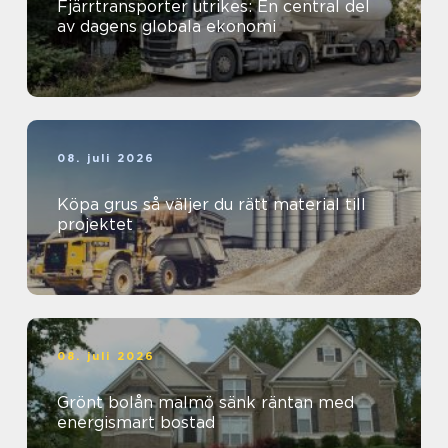
Fjärrtransporter utrikes: En central del
av dagens globala ekonomi
08. juli 2026
Köpa grus så väljer du rätt material till
projektet
08. juli 2026
Grönt bolån malmö sänk räntan med
energismart bostad