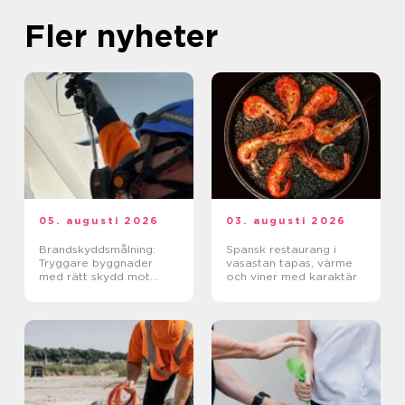
Fler nyheter
05. augusti 2026
03. augusti 2026
Brandskyddsmålning:
Spansk restaurang i
Tryggare byggnader
vasastan tapas, värme
med rätt skydd mot
och viner med karaktär
brand