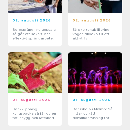
02. augusti 2026
02. augusti 2026
Bergsprängning uppsala
Stroke rehabilitering
så går ett säkert och
vägen tillbaka till ett
effektivt sprängarbete
aktivt liv
till
01. augusti 2026
01. augusti 2026
Häckklippning
Dansskola i Malmö: Så
kungsbacka så får du en
hittar du rätt
tät, snygg och lättskött
dansundervisning för
häck
barn, ungdomar och
vuxna