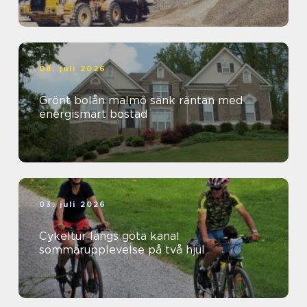
08. juli 2026
Grönt bolån malmö sänk räntan med
energismart bostad
03. juli 2026
Cykeltur längs göta kanal
sommarupplevelse på två hjul