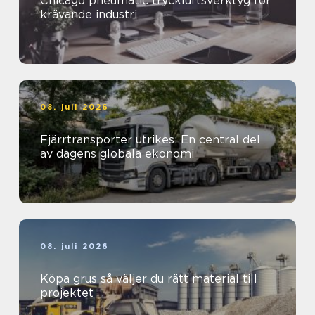
Chicago pneumatic tryckluftsverktyg för
krävande industri
08. juli 2026
Fjärrtransporter utrikes: En central del
av dagens globala ekonomi
08. juli 2026
Köpa grus så väljer du rätt material till
projektet