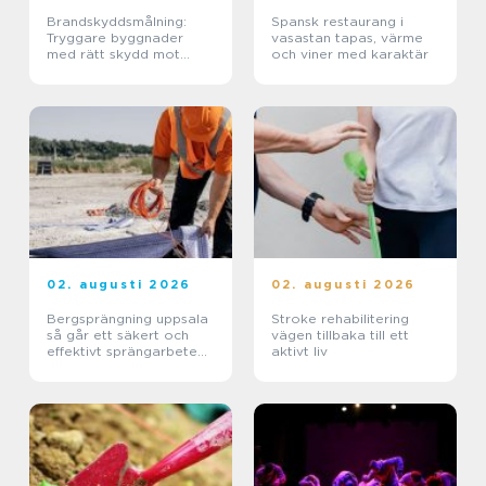
Brandskyddsmålning:
Spansk restaurang i
Tryggare byggnader
vasastan tapas, värme
med rätt skydd mot
och viner med karaktär
brand
02. augusti 2026
02. augusti 2026
Bergsprängning uppsala
Stroke rehabilitering
så går ett säkert och
vägen tillbaka till ett
effektivt sprängarbete
aktivt liv
till