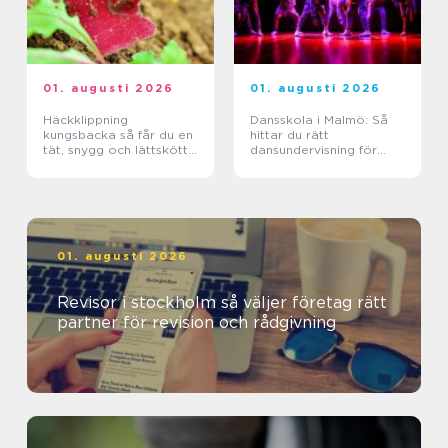
01. augusti 2026
01. augusti 2026
Häckklippning
Dansskola i Malmö: Så
kungsbacka så får du en
hittar du rätt
tät, snygg och lättskött
dansundervisning för
häck
barn, ungdomar och
vuxna
01. augusti 2026
Revisor i stockholm så väljer företag rätt
partner för revision och rådgivning