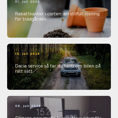
31. juli 2026
Rabattkanter i corten: en stilfull lösning
för trädgården
13. juli 2026
Dacia service så tar du hand om bilen på
rätt sätt
09. juli 2026