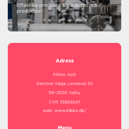
Effektiva omrörare för industri och
produktion
Adress
web:
www.klikko.dk/
Menu