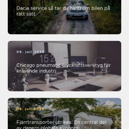
Dacia service så tar du hand om bilen på
rätt sätt
09. juli 2026
Chicago pneumatic tryckluftsverktyg för
krävande industri
08. juli 2026
Fjärrtransporter utrikes: En central del
av dagens globala ekonomi