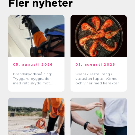
Fler nyheter
05. augusti 2026
03. augusti 2026
Brandskyddsmålning:
Spansk restaurang i
Tryggare byggnader
vasastan tapas, värme
med rätt skydd mot
och viner med karaktär
brand