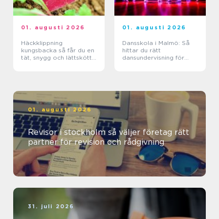
01. augusti 2026
01. augusti 2026
Häckklippning
Dansskola i Malmö: Så
kungsbacka så får du en
hittar du rätt
tät, snygg och lättskött
dansundervisning för
häck
barn, ungdomar och
vuxna
01. augusti 2026
Revisor i stockholm så väljer företag rätt
partner för revision och rådgivning
31. juli 2026