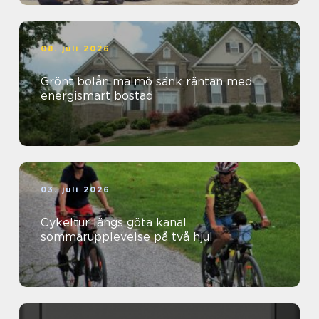
08. juli 2026
Grönt bolån malmö sänk räntan med
energismart bostad
03. juli 2026
Cykeltur längs göta kanal
sommarupplevelse på två hjul