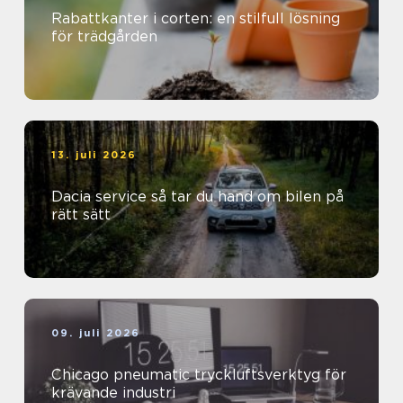
Rabattkanter i corten: en stilfull lösning
för trädgården
13. juli 2026
Dacia service så tar du hand om bilen på
rätt sätt
09. juli 2026
Chicago pneumatic tryckluftsverktyg för
krävande industri