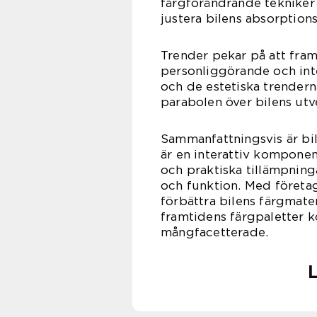
färgförändrande tekniker 
justera bilens absorptions
Trender pekar på att fram
personliggörande och inte
och de estetiska trenderna
parabolen över bilens utv
Sammanfattningsvis är bilf
är en interattiv komponen
och praktiska tillämpninga
och funktion. Med företa
förbättra bilens färgmater
framtidens färgpaletter 
mångfacetterade.
L