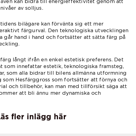
även kan bidra till energieffektivitet genom att
nivåer av solljus.
tidens bilägare kan förvänta sig ett mer
raktivt färgurval. Den teknologiska utvecklingen
 går hand i hand och fortsätter att sätta färg på
eckling.
ärg långt ifrån en enkel estetisk preferens. Det
t som innefattar estetik, teknologiska framsteg,
r, som alla bidrar till bilens allmänna utformning
g som Hesfärggross som fortsätter att förnya och
ial och tillbehör, kan man med tillförsikt säga att
kommer att bli ännu mer dynamiska och
äs fler inlägg här