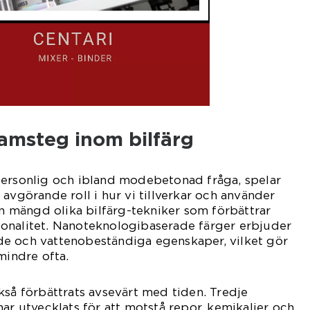
ramsteg inom bilfärg
personlig och ibland modebetonad fråga, spelar
avgörande roll i hur vi tillverkar och använder
 en mängd olika bilfärg-tekniker som förbättrar
onalitet. Nanoteknologibaserade färger erbjuder
e och vattenobeständiga egenskaper, vilket gör
mindre ofta.
kså förbättrats avsevärt med tiden. Tredje
har utvecklats för att motstå repor, kemikalier och