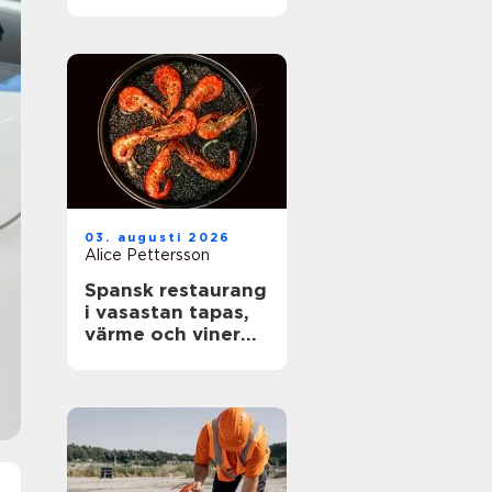
rätt skydd mot
brand
03. augusti 2026
Alice Pettersson
Spansk restaurang
i vasastan tapas,
värme och viner
med karaktär