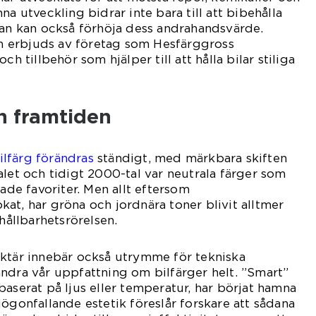
na utveckling bidrar inte bara till att bibehålla
tan kan också förhöja dess andrahandsvärde.
 erbjuds av företag som Hesfärggross
ch tillbehör som hjälper till att hålla bilar stiliga
h framtiden
ilfärg förändras
ständigt, med märkbara skiften
alet och tidigt 2000-tal var neutrala färger som
fade favoriter. Men allt eftersom
at, har gröna och jordnära toner blivit alltmer
 hållbarhetsrörelsen.
aktär innebär också utrymme för tekniska
ndra vår uppfattning om bilfärger helt. ”Smart”
baserat på ljus eller temperatur, har börjat hamna
iögonfallande estetik föreslår forskare att sådana