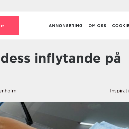
se
ANNONSERING
OM OSS
COOKI
denholm
Inspirat