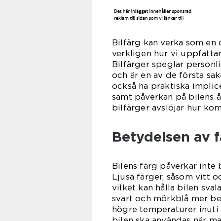
Bilfärg kan verka som en 
verkligen hur vi uppfattar
Bilfärger speglar personli
och är en av de första sak
också ha praktiska impli
samt påverkan på bilens å
bilfärger avslöjar hur ko
Betydelsen av f
Bilens färg påverkar inte 
Ljusa färger, såsom vitt oc
vilket kan hålla bilen sval
svart och mörkblå mer ben
högre temperaturer inuti b
bilen ska användas när man