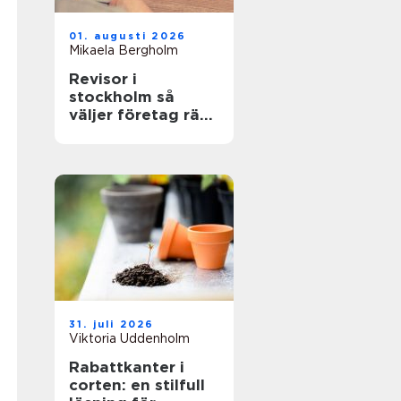
01. augusti 2026
Mikaela Bergholm
Revisor i
stockholm så
väljer företag rätt
partner för
revision och
rådgivning
31. juli 2026
Viktoria Uddenholm
Rabattkanter i
corten: en stilfull