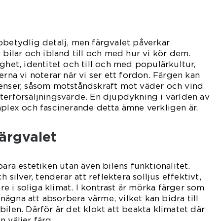
obetydlig detalj, men färgvalet påverkar
 bilar och ibland till och med hur vi kör dem.
ghet, identitet och till och med populärkultur,
erna vi noterar när vi ser ett fordon. Färgen kan
censer, såsom motståndskraft mot väder och vind
terförsäljningsvärde. En djupdykning i världen av
mplex och fascinerande detta ämne verkligen är.
ärgvalet
bara estetiken utan även bilens funktionalitet.
h silver, tenderar att reflektera solljus effektivt,
are i soliga klimat. I kontrast är mörka färger som
ägna att absorbera värme, vilket kan bidra till
ilen. Därför är det klokt att beakta klimatet där
 väljer färg.