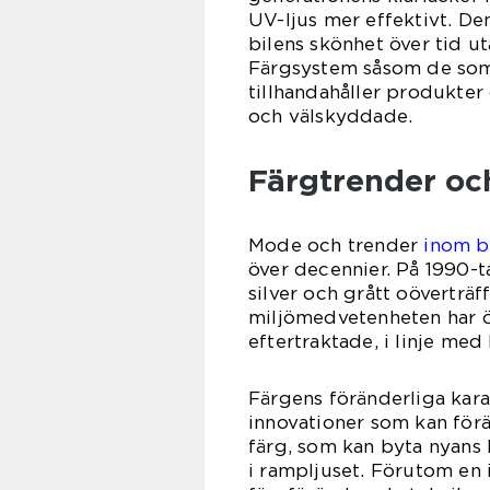
UV-ljus mer effektivt. Den
bilens skönhet över tid u
Färgsystem såsom de som
tillhandahåller produkter o
och välskyddade.
Färgtrender oc
Mode och trender
inom b
över decennier. På 1990-t
silver och grått oöverträf
miljömedvetenheten har ök
eftertraktade, i linje med
Färgens föränderliga kar
innovationer som kan förä
färg, som kan byta nyans 
i rampljuset. Förutom en 