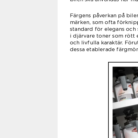
Färgens påverkan på bilen
märken, som ofta förknipp
standard för elegans och 
i djärvare toner som rött 
och livfulla karaktär. Fö
dessa etablerade färgmöns