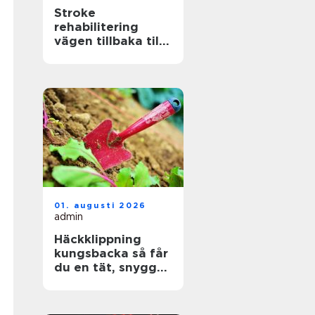
Stroke
rehabilitering
vägen tillbaka till
ett aktivt liv
01. augusti 2026
admin
Häckklippning
kungsbacka så får
du en tät, snygg
och lättskött häck