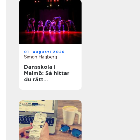
01. augusti 2026
Simon Hagberg
Dansskola i
Malmö: Så hittar
du rätt
dansundervisning
för barn,
ungdomar och
vuxna