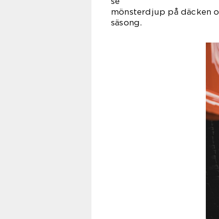
se till 
mönsterdjup på däcken oc
säs