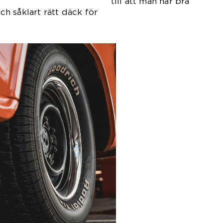
att man har bra
h såklart rätt däck för
ong.