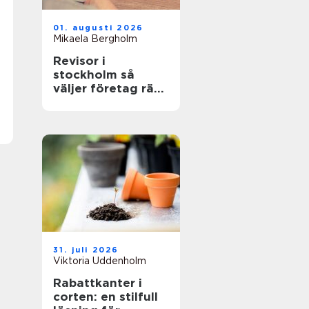
01. augusti 2026
Mikaela Bergholm
Revisor i
stockholm så
väljer företag rätt
partner för
revision och
rådgivning
31. juli 2026
Viktoria Uddenholm
Rabattkanter i
corten: en stilfull