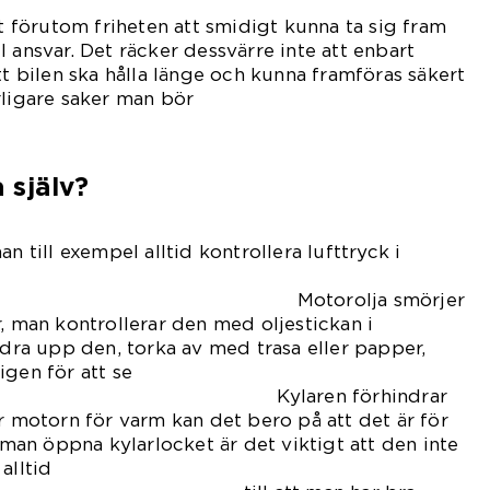
förutom friheten att smidigt kunna ta sig fram
 ansvar. Det räcker dessvärre inte att enbart
tt bilen ska hålla länge och kunna framföras säkert
rligare saker man bör
ra.
 själv?
n till exempel alltid kontrollera lufttryck i
Motorolja smörjer
r, man kontrollerar den med oljestickan i
a upp den, torka av med trasa eller papper,
igen för att se
ylaren förhindrar
ir motorn för varm kan det bero på att det är för
a man öppna kylarlocket är det viktigt att den inte
alltid