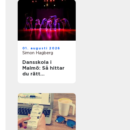
01. augusti 2026
Simon Hagberg
Dansskola i
Malmö: Så hittar
du rätt
dansundervisning
för barn,
ungdomar och
vuxna