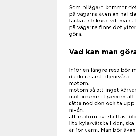
Som bilägare kommer det 
på vägarna även en hel del
tanka och köra, vill man a
på vägarna finns det ytte
gö
Vad kan man göra
Inför en längre resa bör ma
däcken samt oljenivån i
motorn. 
motorn så att inget kärva
motorrummet genom att dr
sätta ned den och ta upp 
nivån. K
att motorn överhettas, bl
lite kylarvätska i den, sk
är för varm. Man bör även 