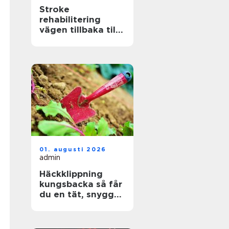
Stroke
rehabilitering
vägen tillbaka till
ett aktivt liv
01. augusti 2026
admin
Häckklippning
kungsbacka så får
du en tät, snygg
och lättskött häck