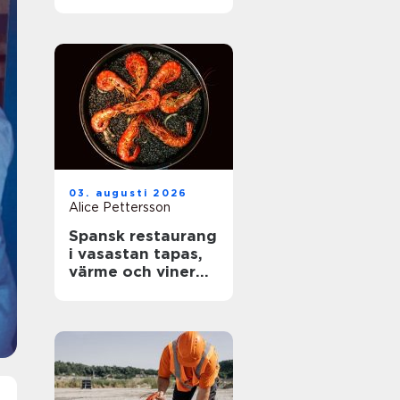
rätt skydd mot
brand
03. augusti 2026
Alice Pettersson
Spansk restaurang
i vasastan tapas,
värme och viner
med karaktär